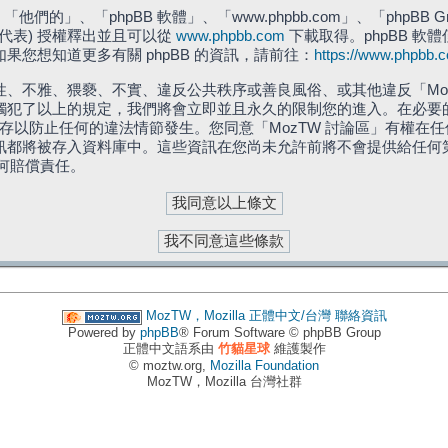
們的」、「phpBB 軟體」、「www.phpbb.com」、「phpBB G
」代表) 授權釋出並且可以從
www.phpbb.com
下載取得。phpBB 軟體
您想知道更多有關 phpBB 的資訊，請前往：
https://www.phpbb.
、不雅、猥褻、不實、違反公共秩序或善良風俗、或其他違反「Moz
犯了以上的規定，我們將會立即並且永久的限制您的進入。在必要的情況
儲存以防止任何的違法情節發生。您同意「MozTW 討論區」有權
訊都將被存入資料庫中。這些資訊在您尚未允許前將不會提供給任何
任何賠償責任。
MozTW，Mozilla 正體中文/台灣
聯絡資訊
Powered by
phpBB
® Forum Software © phpBB Group
正體中文語系由
竹貓星球
維護製作
© moztw.org,
Mozilla Foundation
MozTW，Mozilla 台灣社群