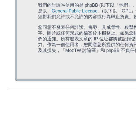
我們的討論區使用的是 phpBB (以下以「他們」、「他
是以「
General Public License
」(以下以「GPL
須對我們允許或不允許的內容或行為舉止負責。如果
您同意不發表任何誹謗、侮辱、具威脅性、攻擊性
字、圖片或任何形式的檔案於本服務上。如果您觸
們的通知。所有發表文章的 IP 位址都將被記錄
力。作為一個使用者，您同意您所提供的任何資
及其損失，「MozTW 討論區」和 phpBB 不負