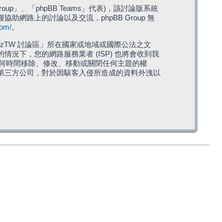
roup」、「phpBB Teams」代表)，該討論版系統
僅協助網路上的討論以及交流，phpBB Group 無
com/
。
TW 討論區」所在國家或地域或國際公法之文
下，您的網路服務業者 (ISP) 也將會收到我
在任何時間移除、修改、移動或關閉任何主題的權
第三方公司，對於因駭客入侵所造成的資料外洩以