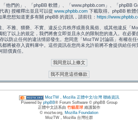
們的」、「phpBB 軟體」、「www.phpbb.com」、「phpBB G
」代表) 授權釋出並且可以從
www.phpbb.com
下載取得。phpBB 軟體
您想知道更多有關 phpBB 的資訊，請前往：
https://www.phpbb.
、不雅、猥褻、不實、違反公共秩序或善良風俗、或其他違反「Moz
犯了以上的規定，我們將會立即並且永久的限制您的進入。在必要的情況
儲存以防止任何的違法情節發生。您同意「MozTW 討論區」有權
訊都將被存入資料庫中。這些資訊在您尚未允許前將不會提供給任何
任何賠償責任。
MozTW，Mozilla 正體中文/台灣
聯絡資訊
Powered by
phpBB
® Forum Software © phpBB Group
正體中文語系由
竹貓星球
維護製作
© moztw.org,
Mozilla Foundation
MozTW，Mozilla 台灣社群