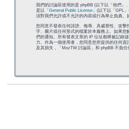
我們的討論區使用的是 phpBB (以下以「他們」、「他
是以「
General Public License
」(以下以「GPL
須對我們允許或不允許的內容或行為舉止負責。如果
您同意不發表任何誹謗、侮辱、具威脅性、攻擊性
字、圖片或任何形式的檔案於本服務上。如果您觸
們的通知。所有發表文章的 IP 位址都將被記錄
力。作為一個使用者，您同意您所提供的任何資
及其損失，「MozTW 討論區」和 phpBB 不負