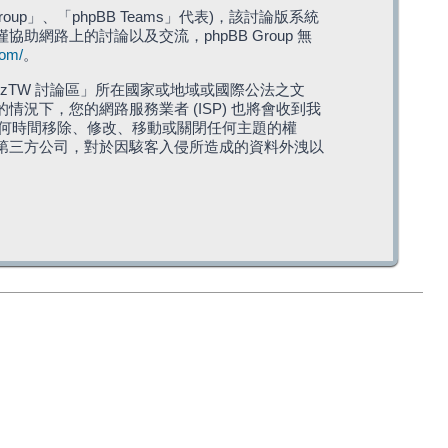
roup」、「phpBB Teams」代表)，該討論版系統
僅協助網路上的討論以及交流，phpBB Group 無
com/
。
TW 討論區」所在國家或地域或國際公法之文
下，您的網路服務業者 (ISP) 也將會收到我
在任何時間移除、修改、移動或關閉任何主題的權
第三方公司，對於因駭客入侵所造成的資料外洩以