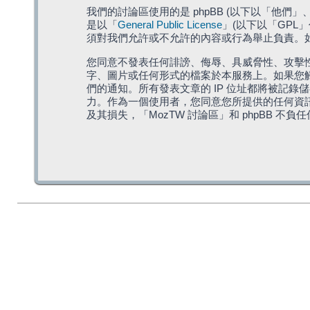
我們的討論區使用的是 phpBB (以下以「他們」、「他
是以「
General Public License
」(以下以「GPL
須對我們允許或不允許的內容或行為舉止負責。如果
您同意不發表任何誹謗、侮辱、具威脅性、攻擊性
字、圖片或任何形式的檔案於本服務上。如果您觸
們的通知。所有發表文章的 IP 位址都將被記錄
力。作為一個使用者，您同意您所提供的任何資
及其損失，「MozTW 討論區」和 phpBB 不負