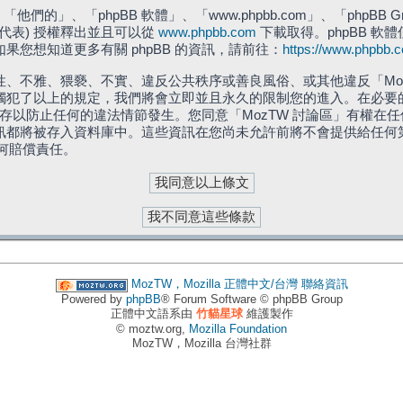
們的」、「phpBB 軟體」、「www.phpbb.com」、「phpBB G
」代表) 授權釋出並且可以從
www.phpbb.com
下載取得。phpBB 軟體
您想知道更多有關 phpBB 的資訊，請前往：
https://www.phpbb.
、不雅、猥褻、不實、違反公共秩序或善良風俗、或其他違反「Moz
犯了以上的規定，我們將會立即並且永久的限制您的進入。在必要的情況
儲存以防止任何的違法情節發生。您同意「MozTW 討論區」有權
訊都將被存入資料庫中。這些資訊在您尚未允許前將不會提供給任何
任何賠償責任。
MozTW，Mozilla 正體中文/台灣
聯絡資訊
Powered by
phpBB
® Forum Software © phpBB Group
正體中文語系由
竹貓星球
維護製作
© moztw.org,
Mozilla Foundation
MozTW，Mozilla 台灣社群