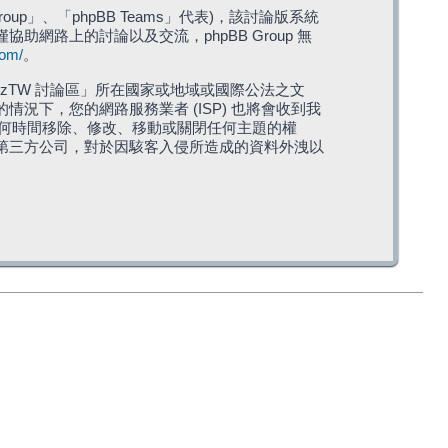
roup」、「phpBB Teams」代表)，該討論版系統
僅協助網路上的討論以及交流，phpBB Group 無
com/
。
TW 討論區」所在國家或地域或國際公法之文
下，您的網路服務業者 (ISP) 也將會收到我
在任何時間移除、修改、移動或關閉任何主題的權
第三方公司，對於因駭客入侵所造成的資料外洩以