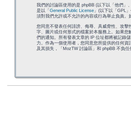
我們的討論區使用的是 phpBB (以下以「他們」、「他
是以「
General Public License
」(以下以「GPL
須對我們允許或不允許的內容或行為舉止負責。如果
您同意不發表任何誹謗、侮辱、具威脅性、攻擊性
字、圖片或任何形式的檔案於本服務上。如果您觸
們的通知。所有發表文章的 IP 位址都將被記錄
力。作為一個使用者，您同意您所提供的任何資
及其損失，「MozTW 討論區」和 phpBB 不負