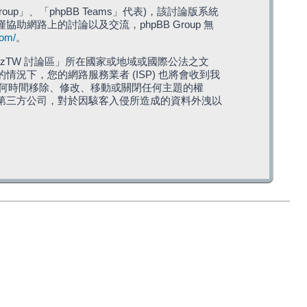
roup」、「phpBB Teams」代表)，該討論版系統
僅協助網路上的討論以及交流，phpBB Group 無
com/
。
TW 討論區」所在國家或地域或國際公法之文
下，您的網路服務業者 (ISP) 也將會收到我
在任何時間移除、修改、移動或關閉任何主題的權
第三方公司，對於因駭客入侵所造成的資料外洩以