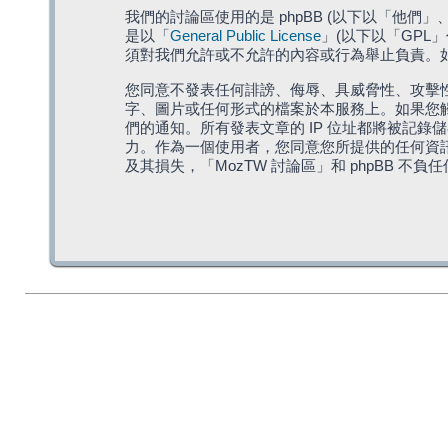
我們的討論區使用的是 phpBB (以下以「他們」、「他
是以「
General Public License
」(以下以「GPL
須對我們允許或不允許的內容或行為舉止負責。如果
您同意不發表任何誹謗、侮辱、具威脅性、攻擊性
字、圖片或任何形式的檔案於本服務上。如果您觸
們的通知。所有發表文章的 IP 位址都將被記錄
力。作為一個使用者，您同意您所提供的任何資
及其損失，「MozTW 討論區」和 phpBB 不負