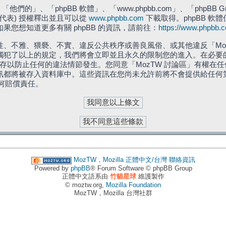
們的」、「phpBB 軟體」、「www.phpbb.com」、「phpBB G
」代表) 授權釋出並且可以從
www.phpbb.com
下載取得。phpBB 軟體
您想知道更多有關 phpBB 的資訊，請前往：
https://www.phpbb.
、不雅、猥褻、不實、違反公共秩序或善良風俗、或其他違反「Moz
犯了以上的規定，我們將會立即並且永久的限制您的進入。在必要的情況
儲存以防止任何的違法情節發生。您同意「MozTW 討論區」有權
訊都將被存入資料庫中。這些資訊在您尚未允許前將不會提供給任何
任何賠償責任。
MozTW，Mozilla 正體中文/台灣
聯絡資訊
Powered by
phpBB
® Forum Software © phpBB Group
正體中文語系由
竹貓星球
維護製作
© moztw.org,
Mozilla Foundation
MozTW，Mozilla 台灣社群