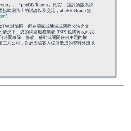
roup」、「phpBB Teams」代表)，該討論版系統
僅協助網路上的討論以及交流，phpBB Group 無
com/
。
TW 討論區」所在國家或地域或國際公法之文
下，您的網路服務業者 (ISP) 也將會收到我
在任何時間移除、修改、移動或關閉任何主題的權
第三方公司，對於因駭客入侵所造成的資料外洩以