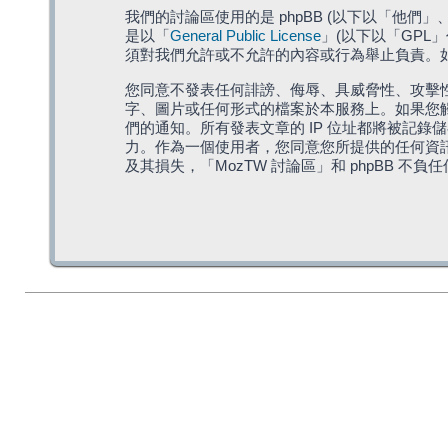
我們的討論區使用的是 phpBB (以下以「他們」、「他
是以「
General Public License
」(以下以「GPL
須對我們允許或不允許的內容或行為舉止負責。如果
您同意不發表任何誹謗、侮辱、具威脅性、攻擊性
字、圖片或任何形式的檔案於本服務上。如果您觸
們的通知。所有發表文章的 IP 位址都將被記錄
力。作為一個使用者，您同意您所提供的任何資
及其損失，「MozTW 討論區」和 phpBB 不負