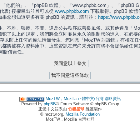
們的」、「phpBB 軟體」、「www.phpbb.com」、「phpBB G
」代表) 授權釋出並且可以從
www.phpbb.com
下載取得。phpBB 軟體
您想知道更多有關 phpBB 的資訊，請前往：
https://www.phpbb.
、不雅、猥褻、不實、違反公共秩序或善良風俗、或其他違反「Moz
犯了以上的規定，我們將會立即並且永久的限制您的進入。在必要的情況
儲存以防止任何的違法情節發生。您同意「MozTW 討論區」有權
訊都將被存入資料庫中。這些資訊在您尚未允許前將不會提供給任何
任何賠償責任。
MozTW，Mozilla 正體中文/台灣
聯絡資訊
Powered by
phpBB
® Forum Software © phpBB Group
正體中文語系由
竹貓星球
維護製作
© moztw.org,
Mozilla Foundation
MozTW，Mozilla 台灣社群