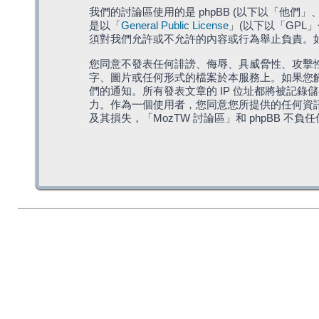
我們的討論區使用的是 phpBB (以下以「他們」、「他
是以「
General Public License
」(以下以「GPL
須對我們允許或不允許的內容或行為舉止負責。如果
您同意不發表任何誹謗、侮辱、具威脅性、攻擊性
字、圖片或任何形式的檔案於本服務上。如果您觸
們的通知。所有發表文章的 IP 位址都將被記錄
力。作為一個使用者，您同意您所提供的任何資
及其損失，「MozTW 討論區」和 phpBB 不負