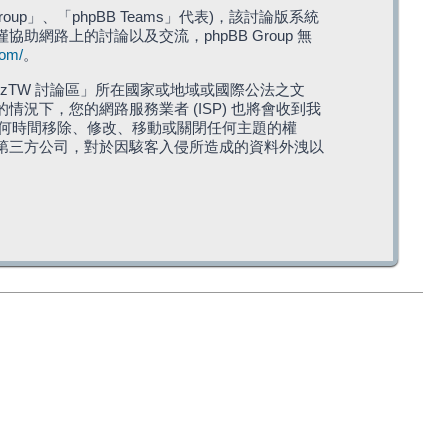
roup」、「phpBB Teams」代表)，該討論版系統
僅協助網路上的討論以及交流，phpBB Group 無
com/
。
TW 討論區」所在國家或地域或國際公法之文
下，您的網路服務業者 (ISP) 也將會收到我
在任何時間移除、修改、移動或關閉任何主題的權
第三方公司，對於因駭客入侵所造成的資料外洩以