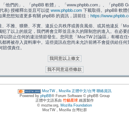
們的」、「phpBB 軟體」、「www.phpbb.com」、「phpBB G
」代表) 授權釋出並且可以從
www.phpbb.com
下載取得。phpBB 軟體
您想知道更多有關 phpBB 的資訊，請前往：
https://www.phpbb.
、不雅、猥褻、不實、違反公共秩序或善良風俗、或其他違反「Moz
犯了以上的規定，我們將會立即並且永久的限制您的進入。在必要的情況
儲存以防止任何的違法情節發生。您同意「MozTW 討論區」有權
訊都將被存入資料庫中。這些資訊在您尚未允許前將不會提供給任何
任何賠償責任。
MozTW，Mozilla 正體中文/台灣
聯絡資訊
Powered by
phpBB
® Forum Software © phpBB Group
正體中文語系由
竹貓星球
維護製作
© moztw.org,
Mozilla Foundation
MozTW，Mozilla 台灣社群