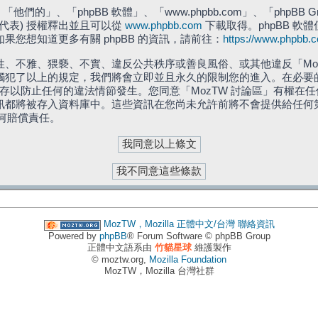
們的」、「phpBB 軟體」、「www.phpbb.com」、「phpBB G
」代表) 授權釋出並且可以從
www.phpbb.com
下載取得。phpBB 軟體
您想知道更多有關 phpBB 的資訊，請前往：
https://www.phpbb.
、不雅、猥褻、不實、違反公共秩序或善良風俗、或其他違反「Moz
犯了以上的規定，我們將會立即並且永久的限制您的進入。在必要的情況
儲存以防止任何的違法情節發生。您同意「MozTW 討論區」有權
訊都將被存入資料庫中。這些資訊在您尚未允許前將不會提供給任何
任何賠償責任。
MozTW，Mozilla 正體中文/台灣
聯絡資訊
Powered by
phpBB
® Forum Software © phpBB Group
正體中文語系由
竹貓星球
維護製作
© moztw.org,
Mozilla Foundation
MozTW，Mozilla 台灣社群