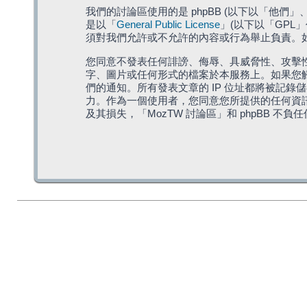
我們的討論區使用的是 phpBB (以下以「他們」、「他
是以「
General Public License
」(以下以「GPL
須對我們允許或不允許的內容或行為舉止負責。如果
您同意不發表任何誹謗、侮辱、具威脅性、攻擊性
字、圖片或任何形式的檔案於本服務上。如果您觸
們的通知。所有發表文章的 IP 位址都將被記錄
力。作為一個使用者，您同意您所提供的任何資
及其損失，「MozTW 討論區」和 phpBB 不負