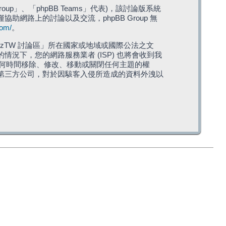
roup」、「phpBB Teams」代表)，該討論版系統
僅協助網路上的討論以及交流，phpBB Group 無
com/
。
TW 討論區」所在國家或地域或國際公法之文
下，您的網路服務業者 (ISP) 也將會收到我
在任何時間移除、修改、移動或關閉任何主題的權
第三方公司，對於因駭客入侵所造成的資料外洩以