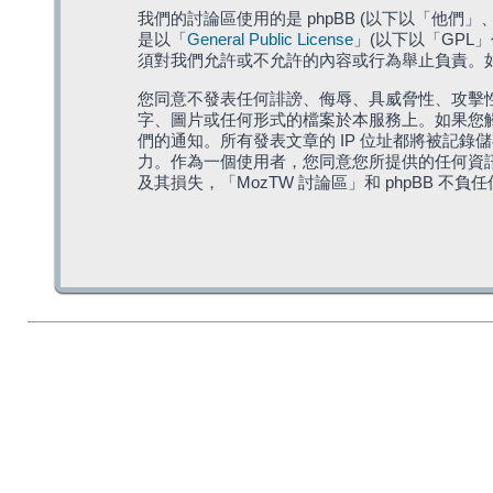
我們的討論區使用的是 phpBB (以下以「他們」、「他
是以「
General Public License
」(以下以「GPL
須對我們允許或不允許的內容或行為舉止負責。如果
您同意不發表任何誹謗、侮辱、具威脅性、攻擊性
字、圖片或任何形式的檔案於本服務上。如果您觸
們的通知。所有發表文章的 IP 位址都將被記錄
力。作為一個使用者，您同意您所提供的任何資
及其損失，「MozTW 討論區」和 phpBB 不負