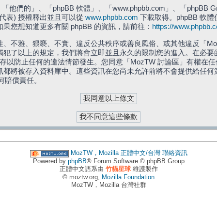
們的」、「phpBB 軟體」、「www.phpbb.com」、「phpBB G
」代表) 授權釋出並且可以從
www.phpbb.com
下載取得。phpBB 軟體
您想知道更多有關 phpBB 的資訊，請前往：
https://www.phpbb.
、不雅、猥褻、不實、違反公共秩序或善良風俗、或其他違反「Moz
犯了以上的規定，我們將會立即並且永久的限制您的進入。在必要的情況
儲存以防止任何的違法情節發生。您同意「MozTW 討論區」有權
訊都將被存入資料庫中。這些資訊在您尚未允許前將不會提供給任何
任何賠償責任。
MozTW，Mozilla 正體中文/台灣
聯絡資訊
Powered by
phpBB
® Forum Software © phpBB Group
正體中文語系由
竹貓星球
維護製作
© moztw.org,
Mozilla Foundation
MozTW，Mozilla 台灣社群