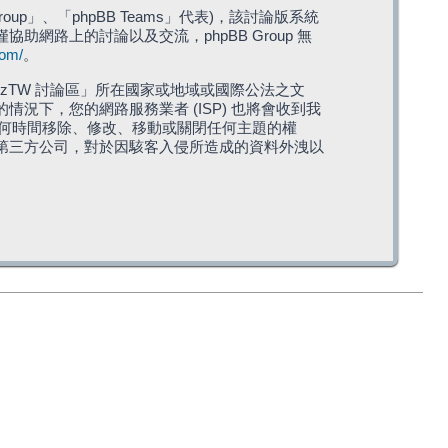
roup」、「phpBB Teams」代表)，該討論版系統
僅協助網路上的討論以及交流，phpBB Group 無
com/
。
TW 討論區」所在國家或地域或國際公法之文
下，您的網路服務業者 (ISP) 也將會收到我
在任何時間移除、修改、移動或關閉任何主題的權
第三方公司，對於因駭客入侵所造成的資料外洩以