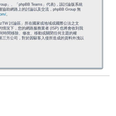
roup」、「phpBB Teams」代表)，該討論版系統
僅協助網路上的討論以及交流，phpBB Group 無
com/
。
TW 討論區」所在國家或地域或國際公法之文
下，您的網路服務業者 (ISP) 也將會收到我
在任何時間移除、修改、移動或關閉任何主題的權
第三方公司，對於因駭客入侵所造成的資料外洩以