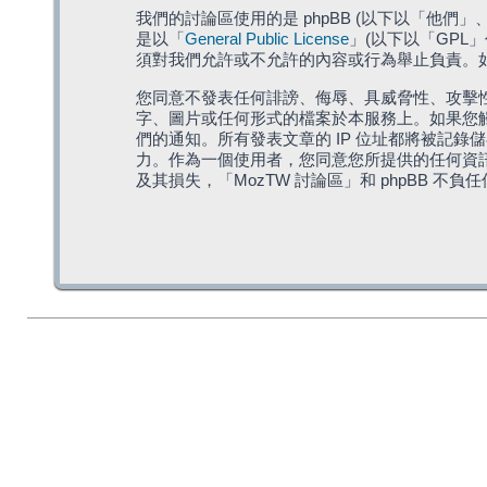
我們的討論區使用的是 phpBB (以下以「他們」、「他
是以「
General Public License
」(以下以「GPL
須對我們允許或不允許的內容或行為舉止負責。如果
您同意不發表任何誹謗、侮辱、具威脅性、攻擊性
字、圖片或任何形式的檔案於本服務上。如果您觸
們的通知。所有發表文章的 IP 位址都將被記錄
力。作為一個使用者，您同意您所提供的任何資
及其損失，「MozTW 討論區」和 phpBB 不負