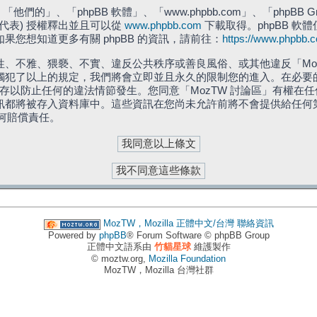
們的」、「phpBB 軟體」、「www.phpbb.com」、「phpBB G
」代表) 授權釋出並且可以從
www.phpbb.com
下載取得。phpBB 軟體
您想知道更多有關 phpBB 的資訊，請前往：
https://www.phpbb.
、不雅、猥褻、不實、違反公共秩序或善良風俗、或其他違反「Moz
犯了以上的規定，我們將會立即並且永久的限制您的進入。在必要的情況
儲存以防止任何的違法情節發生。您同意「MozTW 討論區」有權
訊都將被存入資料庫中。這些資訊在您尚未允許前將不會提供給任何
任何賠償責任。
MozTW，Mozilla 正體中文/台灣
聯絡資訊
Powered by
phpBB
® Forum Software © phpBB Group
正體中文語系由
竹貓星球
維護製作
© moztw.org,
Mozilla Foundation
MozTW，Mozilla 台灣社群