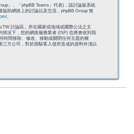
roup」、「phpBB Teams」代表)，該討論版系統
僅協助網路上的討論以及交流，phpBB Group 無
com/
。
TW 討論區」所在國家或地域或國際公法之文
下，您的網路服務業者 (ISP) 也將會收到我
在任何時間移除、修改、移動或關閉任何主題的權
第三方公司，對於因駭客入侵所造成的資料外洩以