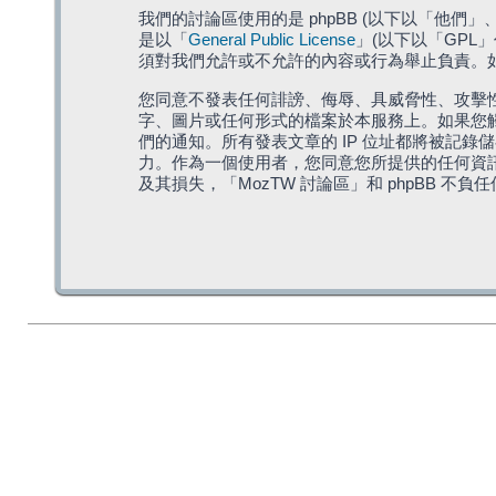
我們的討論區使用的是 phpBB (以下以「他們」、「他
是以「
General Public License
」(以下以「GPL
須對我們允許或不允許的內容或行為舉止負責。如果
您同意不發表任何誹謗、侮辱、具威脅性、攻擊性
字、圖片或任何形式的檔案於本服務上。如果您觸
們的通知。所有發表文章的 IP 位址都將被記錄
力。作為一個使用者，您同意您所提供的任何資
及其損失，「MozTW 討論區」和 phpBB 不負