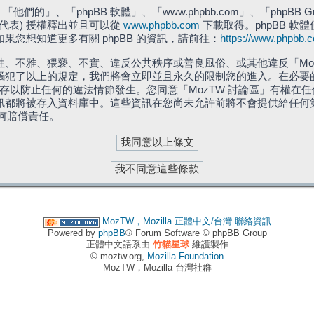
們的」、「phpBB 軟體」、「www.phpbb.com」、「phpBB G
」代表) 授權釋出並且可以從
www.phpbb.com
下載取得。phpBB 軟體
您想知道更多有關 phpBB 的資訊，請前往：
https://www.phpbb.
、不雅、猥褻、不實、違反公共秩序或善良風俗、或其他違反「Moz
犯了以上的規定，我們將會立即並且永久的限制您的進入。在必要的情況
儲存以防止任何的違法情節發生。您同意「MozTW 討論區」有權
訊都將被存入資料庫中。這些資訊在您尚未允許前將不會提供給任何
任何賠償責任。
MozTW，Mozilla 正體中文/台灣
聯絡資訊
Powered by
phpBB
® Forum Software © phpBB Group
正體中文語系由
竹貓星球
維護製作
© moztw.org,
Mozilla Foundation
MozTW，Mozilla 台灣社群