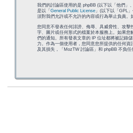
我們的討論區使用的是 phpBB (以下以「他們」、「他
是以「
General Public License
」(以下以「GPL
須對我們允許或不允許的內容或行為舉止負責。如果
您同意不發表任何誹謗、侮辱、具威脅性、攻擊性
字、圖片或任何形式的檔案於本服務上。如果您觸
們的通知。所有發表文章的 IP 位址都將被記錄
力。作為一個使用者，您同意您所提供的任何資
及其損失，「MozTW 討論區」和 phpBB 不負