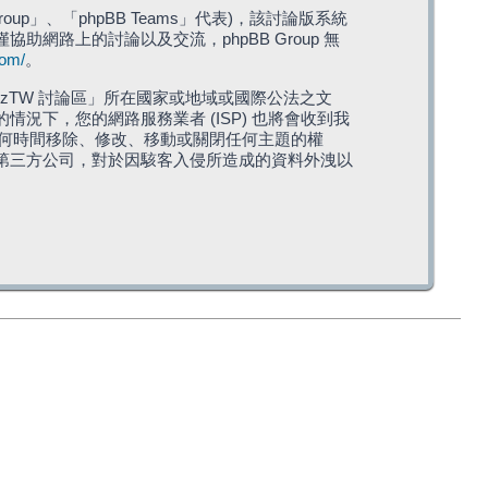
roup」、「phpBB Teams」代表)，該討論版系統
僅協助網路上的討論以及交流，phpBB Group 無
com/
。
TW 討論區」所在國家或地域或國際公法之文
下，您的網路服務業者 (ISP) 也將會收到我
在任何時間移除、修改、移動或關閉任何主題的權
第三方公司，對於因駭客入侵所造成的資料外洩以