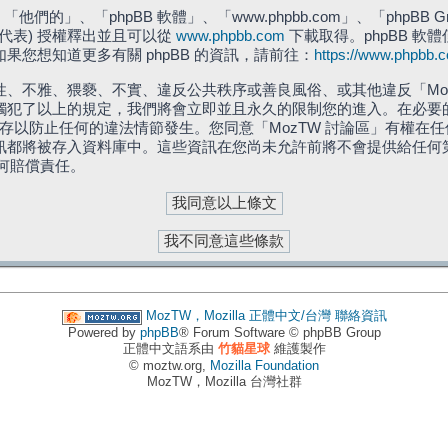
們的」、「phpBB 軟體」、「www.phpbb.com」、「phpBB G
」代表) 授權釋出並且可以從
www.phpbb.com
下載取得。phpBB 軟體
您想知道更多有關 phpBB 的資訊，請前往：
https://www.phpbb.
、不雅、猥褻、不實、違反公共秩序或善良風俗、或其他違反「Moz
犯了以上的規定，我們將會立即並且永久的限制您的進入。在必要的情況
儲存以防止任何的違法情節發生。您同意「MozTW 討論區」有權
訊都將被存入資料庫中。這些資訊在您尚未允許前將不會提供給任何
任何賠償責任。
MozTW，Mozilla 正體中文/台灣
聯絡資訊
Powered by
phpBB
® Forum Software © phpBB Group
正體中文語系由
竹貓星球
維護製作
© moztw.org,
Mozilla Foundation
MozTW，Mozilla 台灣社群