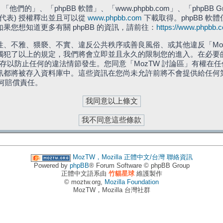
們的」、「phpBB 軟體」、「www.phpbb.com」、「phpBB G
」代表) 授權釋出並且可以從
www.phpbb.com
下載取得。phpBB 軟體
您想知道更多有關 phpBB 的資訊，請前往：
https://www.phpbb.
、不雅、猥褻、不實、違反公共秩序或善良風俗、或其他違反「Moz
犯了以上的規定，我們將會立即並且永久的限制您的進入。在必要的情況
儲存以防止任何的違法情節發生。您同意「MozTW 討論區」有權
訊都將被存入資料庫中。這些資訊在您尚未允許前將不會提供給任何
任何賠償責任。
MozTW，Mozilla 正體中文/台灣
聯絡資訊
Powered by
phpBB
® Forum Software © phpBB Group
正體中文語系由
竹貓星球
維護製作
© moztw.org,
Mozilla Foundation
MozTW，Mozilla 台灣社群