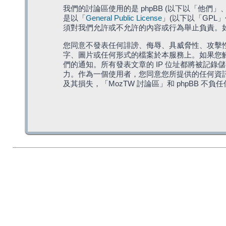
我們的討論區使用的是 phpBB (以下以「他們」、「他
是以「
General Public License
」(以下以「GPL
須對我們允許或不允許的內容或行為舉止負責。如果
您同意不發表任何誹謗、侮辱、具威脅性、攻擊性
字、圖片或任何形式的檔案於本服務上。如果您觸
們的通知。所有發表文章的 IP 位址都將被記錄
力。作為一個使用者，您同意您所提供的任何資
及其損失，「MozTW 討論區」和 phpBB 不負