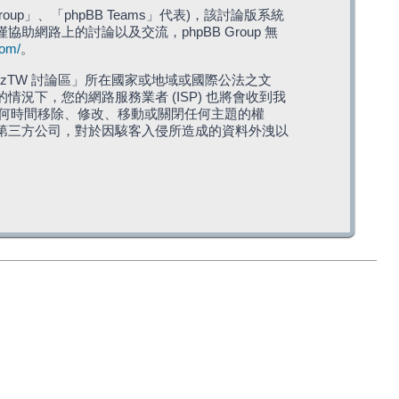
roup」、「phpBB Teams」代表)，該討論版系統
僅協助網路上的討論以及交流，phpBB Group 無
com/
。
TW 討論區」所在國家或地域或國際公法之文
下，您的網路服務業者 (ISP) 也將會收到我
在任何時間移除、修改、移動或關閉任何主題的權
第三方公司，對於因駭客入侵所造成的資料外洩以