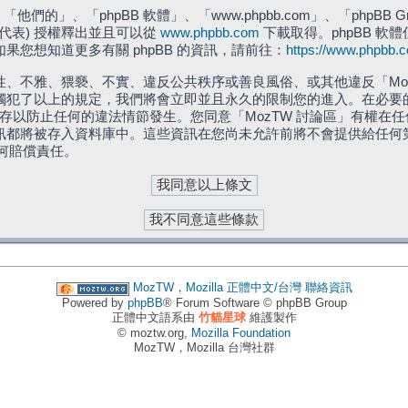
們的」、「phpBB 軟體」、「www.phpbb.com」、「phpBB G
」代表) 授權釋出並且可以從
www.phpbb.com
下載取得。phpBB 軟體
您想知道更多有關 phpBB 的資訊，請前往：
https://www.phpbb.
、不雅、猥褻、不實、違反公共秩序或善良風俗、或其他違反「Moz
犯了以上的規定，我們將會立即並且永久的限制您的進入。在必要的情況
儲存以防止任何的違法情節發生。您同意「MozTW 討論區」有權
訊都將被存入資料庫中。這些資訊在您尚未允許前將不會提供給任何
任何賠償責任。
MozTW，Mozilla 正體中文/台灣
聯絡資訊
Powered by
phpBB
® Forum Software © phpBB Group
正體中文語系由
竹貓星球
維護製作
© moztw.org,
Mozilla Foundation
MozTW，Mozilla 台灣社群