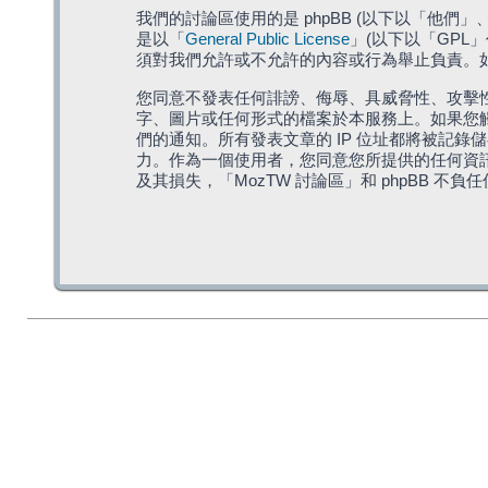
我們的討論區使用的是 phpBB (以下以「他們」、「他
是以「
General Public License
」(以下以「GPL
須對我們允許或不允許的內容或行為舉止負責。如果
您同意不發表任何誹謗、侮辱、具威脅性、攻擊性
字、圖片或任何形式的檔案於本服務上。如果您觸
們的通知。所有發表文章的 IP 位址都將被記錄
力。作為一個使用者，您同意您所提供的任何資
及其損失，「MozTW 討論區」和 phpBB 不負