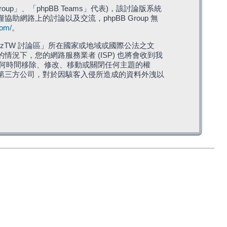
roup」、「phpBB Teams」代表)，該討論版系統
僅協助網路上的討論以及交流，phpBB Group 無
com/
。
TW 討論區」所在國家或地域或國際公法之文
下，您的網路服務業者 (ISP) 也將會收到我
在任何時間移除、修改、移動或關閉任何主題的權
第三方公司，對於因駭客入侵所造成的資料外洩以