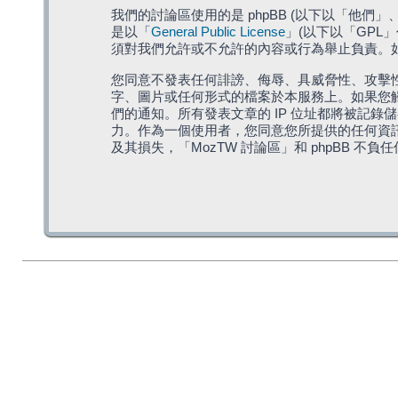
我們的討論區使用的是 phpBB (以下以「他們」、「他
是以「
General Public License
」(以下以「GPL
須對我們允許或不允許的內容或行為舉止負責。如果
您同意不發表任何誹謗、侮辱、具威脅性、攻擊性
字、圖片或任何形式的檔案於本服務上。如果您觸
們的通知。所有發表文章的 IP 位址都將被記錄
力。作為一個使用者，您同意您所提供的任何資
及其損失，「MozTW 討論區」和 phpBB 不負