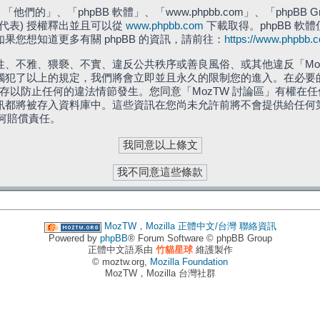
們的」、「phpBB 軟體」、「www.phpbb.com」、「phpBB G
」代表) 授權釋出並且可以從
www.phpbb.com
下載取得。phpBB 軟體
您想知道更多有關 phpBB 的資訊，請前往：
https://www.phpbb.
、不雅、猥褻、不實、違反公共秩序或善良風俗、或其他違反「Moz
犯了以上的規定，我們將會立即並且永久的限制您的進入。在必要的情況
儲存以防止任何的違法情節發生。您同意「MozTW 討論區」有權
訊都將被存入資料庫中。這些資訊在您尚未允許前將不會提供給任何
任何賠償責任。
MozTW，Mozilla 正體中文/台灣
聯絡資訊
Powered by
phpBB
® Forum Software © phpBB Group
正體中文語系由
竹貓星球
維護製作
© moztw.org,
Mozilla Foundation
MozTW，Mozilla 台灣社群