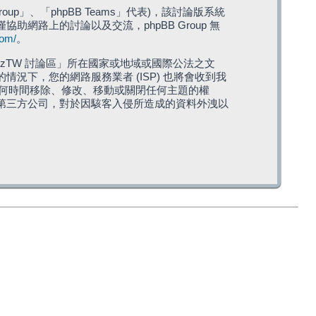
roup」、「phpBB Teams」代表)，該討論版系統
僅協助網路上的討論以及交流，phpBB Group 無
com/
。
TW 討論區」所在國家或地域或國際公法之文
下，您的網路服務業者 (ISP) 也將會收到我
在任何時間移除、修改、移動或關閉任何主題的權
第三方公司，對於因駭客入侵所造成的資料外洩以