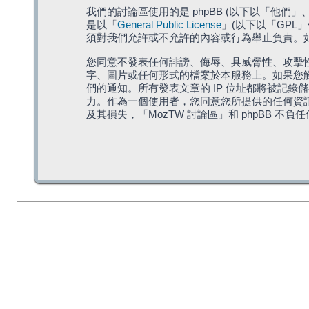
我們的討論區使用的是 phpBB (以下以「他們」、「他
是以「
General Public License
」(以下以「GPL
須對我們允許或不允許的內容或行為舉止負責。如果
您同意不發表任何誹謗、侮辱、具威脅性、攻擊性
字、圖片或任何形式的檔案於本服務上。如果您觸
們的通知。所有發表文章的 IP 位址都將被記錄
力。作為一個使用者，您同意您所提供的任何資
及其損失，「MozTW 討論區」和 phpBB 不負