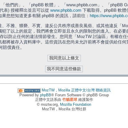
們的」、「phpBB 軟體」、「www.phpbb.com」、「phpBB G
」代表) 授權釋出並且可以從
www.phpbb.com
下載取得。phpBB 軟體
您想知道更多有關 phpBB 的資訊，請前往：
https://www.phpbb.
、不雅、猥褻、不實、違反公共秩序或善良風俗、或其他違反「Moz
犯了以上的規定，我們將會立即並且永久的限制您的進入。在必要的情況
儲存以防止任何的違法情節發生。您同意「MozTW 討論區」有權
訊都將被存入資料庫中。這些資訊在您尚未允許前將不會提供給任何
任何賠償責任。
MozTW，Mozilla 正體中文/台灣
聯絡資訊
Powered by
phpBB
® Forum Software © phpBB Group
正體中文語系由
竹貓星球
維護製作
© moztw.org,
Mozilla Foundation
MozTW，Mozilla 台灣社群