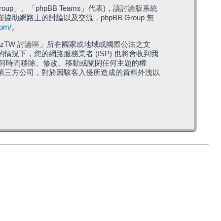
roup」、「phpBB Teams」代表)，該討論版系統
僅協助網路上的討論以及交流，phpBB Group 無
com/
。
TW 討論區」所在國家或地域或國際公法之文
下，您的網路服務業者 (ISP) 也將會收到我
在任何時間移除、修改、移動或關閉任何主題的權
第三方公司，對於因駭客入侵所造成的資料外洩以