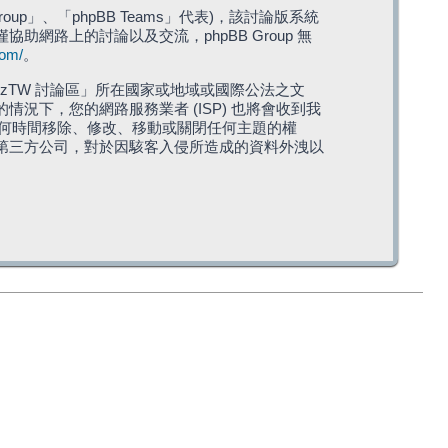
roup」、「phpBB Teams」代表)，該討論版系統
僅協助網路上的討論以及交流，phpBB Group 無
com/
。
TW 討論區」所在國家或地域或國際公法之文
下，您的網路服務業者 (ISP) 也將會收到我
在任何時間移除、修改、移動或關閉任何主題的權
第三方公司，對於因駭客入侵所造成的資料外洩以