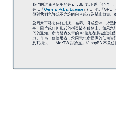
我們的討論區使用的是 phpBB (以下以「他們」、「他
是以「
General Public License
」(以下以「GPL
須對我們允許或不允許的內容或行為舉止負責。如果
您同意不發表任何誹謗、侮辱、具威脅性、攻擊性
字、圖片或任何形式的檔案於本服務上。如果您觸
們的通知。所有發表文章的 IP 位址都將被記錄
力。作為一個使用者，您同意您所提供的任何資
及其損失，「MozTW 討論區」和 phpBB 不負