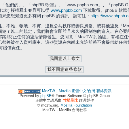
們的」、「phpBB 軟體」、「www.phpbb.com」、「phpBB G
」代表) 授權釋出並且可以從
www.phpbb.com
下載取得。phpBB 軟體
您想知道更多有關 phpBB 的資訊，請前往：
https://www.phpbb.
、不雅、猥褻、不實、違反公共秩序或善良風俗、或其他違反「Moz
犯了以上的規定，我們將會立即並且永久的限制您的進入。在必要的情況
儲存以防止任何的違法情節發生。您同意「MozTW 討論區」有權
訊都將被存入資料庫中。這些資訊在您尚未允許前將不會提供給任何
任何賠償責任。
MozTW，Mozilla 正體中文/台灣
聯絡資訊
Powered by
phpBB
® Forum Software © phpBB Group
正體中文語系由
竹貓星球
維護製作
© moztw.org,
Mozilla Foundation
MozTW，Mozilla 台灣社群