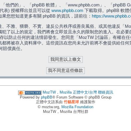
們的」、「phpBB 軟體」、「www.phpbb.com」、「phpBB G
」代表) 授權釋出並且可以從
www.phpbb.com
下載取得。phpBB 軟體
您想知道更多有關 phpBB 的資訊，請前往：
https://www.phpbb.
、不雅、猥褻、不實、違反公共秩序或善良風俗、或其他違反「Moz
犯了以上的規定，我們將會立即並且永久的限制您的進入。在必要的情況
儲存以防止任何的違法情節發生。您同意「MozTW 討論區」有權
訊都將被存入資料庫中。這些資訊在您尚未允許前將不會提供給任何
任何賠償責任。
MozTW，Mozilla 正體中文/台灣
聯絡資訊
Powered by
phpBB
® Forum Software © phpBB Group
正體中文語系由
竹貓星球
維護製作
© moztw.org,
Mozilla Foundation
MozTW，Mozilla 台灣社群