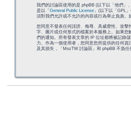
我們的討論區使用的是 phpBB (以下以「他們」、「他
是以「
General Public License
」(以下以「GPL
須對我們允許或不允許的內容或行為舉止負責。如果
您同意不發表任何誹謗、侮辱、具威脅性、攻擊性
字、圖片或任何形式的檔案於本服務上。如果您觸
們的通知。所有發表文章的 IP 位址都將被記錄
力。作為一個使用者，您同意您所提供的任何資
及其損失，「MozTW 討論區」和 phpBB 不負