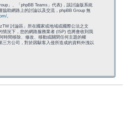
roup」、「phpBB Teams」代表)，該討論版系統
僅協助網路上的討論以及交流，phpBB Group 無
com/
。
TW 討論區」所在國家或地域或國際公法之文
下，您的網路服務業者 (ISP) 也將會收到我
在任何時間移除、修改、移動或關閉任何主題的權
第三方公司，對於因駭客入侵所造成的資料外洩以