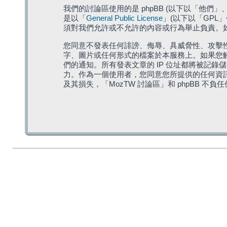
我們的討論區使用的是 phpBB (以下以「他們」、「他
是以「
General Public License
」(以下以「GPL
須對我們允許或不允許的內容或行為舉止負責。如果
您同意不發表任何誹謗、侮辱、具威脅性、攻擊性
字、圖片或任何形式的檔案於本服務上。如果您觸
們的通知。所有發表文章的 IP 位址都將被記錄
力。作為一個使用者，您同意您所提供的任何資
及其損失，「MozTW 討論區」和 phpBB 不負