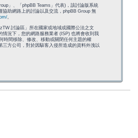
roup」、「phpBB Teams」代表)，該討論版系統
僅協助網路上的討論以及交流，phpBB Group 無
com/
。
TW 討論區」所在國家或地域或國際公法之文
下，您的網路服務業者 (ISP) 也將會收到我
在任何時間移除、修改、移動或關閉任何主題的權
第三方公司，對於因駭客入侵所造成的資料外洩以