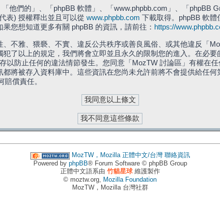
們的」、「phpBB 軟體」、「www.phpbb.com」、「phpBB G
」代表) 授權釋出並且可以從
www.phpbb.com
下載取得。phpBB 軟體
您想知道更多有關 phpBB 的資訊，請前往：
https://www.phpbb.
、不雅、猥褻、不實、違反公共秩序或善良風俗、或其他違反「Moz
犯了以上的規定，我們將會立即並且永久的限制您的進入。在必要的情況
儲存以防止任何的違法情節發生。您同意「MozTW 討論區」有權
訊都將被存入資料庫中。這些資訊在您尚未允許前將不會提供給任何
任何賠償責任。
MozTW，Mozilla 正體中文/台灣
聯絡資訊
Powered by
phpBB
® Forum Software © phpBB Group
正體中文語系由
竹貓星球
維護製作
© moztw.org,
Mozilla Foundation
MozTW，Mozilla 台灣社群