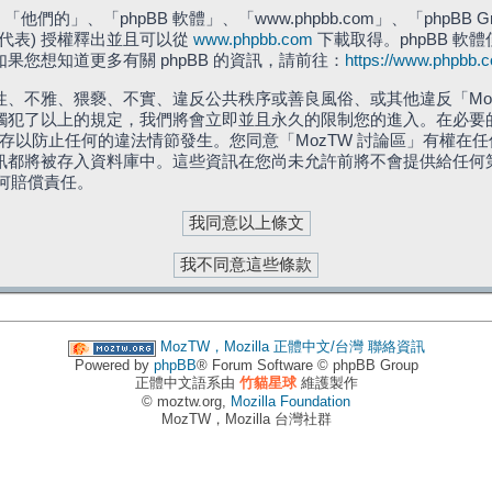
們的」、「phpBB 軟體」、「www.phpbb.com」、「phpBB G
」代表) 授權釋出並且可以從
www.phpbb.com
下載取得。phpBB 軟體
您想知道更多有關 phpBB 的資訊，請前往：
https://www.phpbb.
、不雅、猥褻、不實、違反公共秩序或善良風俗、或其他違反「Moz
犯了以上的規定，我們將會立即並且永久的限制您的進入。在必要的情況
儲存以防止任何的違法情節發生。您同意「MozTW 討論區」有權
訊都將被存入資料庫中。這些資訊在您尚未允許前將不會提供給任何
任何賠償責任。
MozTW，Mozilla 正體中文/台灣
聯絡資訊
Powered by
phpBB
® Forum Software © phpBB Group
正體中文語系由
竹貓星球
維護製作
© moztw.org,
Mozilla Foundation
MozTW，Mozilla 台灣社群