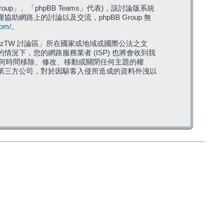
roup」、「phpBB Teams」代表)，該討論版系統
僅協助網路上的討論以及交流，phpBB Group 無
com/
。
TW 討論區」所在國家或地域或國際公法之文
下，您的網路服務業者 (ISP) 也將會收到我
在任何時間移除、修改、移動或關閉任何主題的權
第三方公司，對於因駭客入侵所造成的資料外洩以