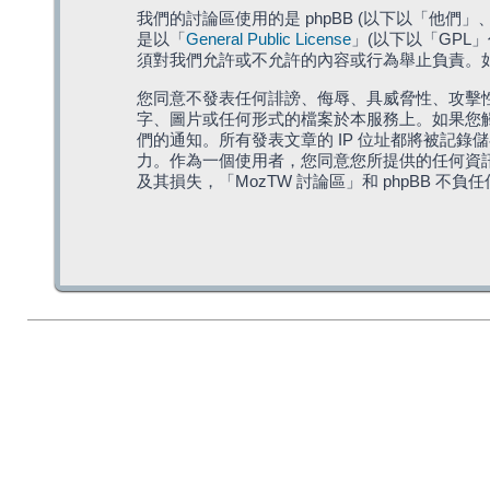
我們的討論區使用的是 phpBB (以下以「他們」、「他
是以「
General Public License
」(以下以「GPL
須對我們允許或不允許的內容或行為舉止負責。如果
您同意不發表任何誹謗、侮辱、具威脅性、攻擊性
字、圖片或任何形式的檔案於本服務上。如果您觸
們的通知。所有發表文章的 IP 位址都將被記錄
力。作為一個使用者，您同意您所提供的任何資
及其損失，「MozTW 討論區」和 phpBB 不負