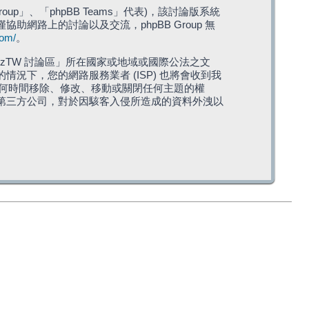
roup」、「phpBB Teams」代表)，該討論版系統
僅協助網路上的討論以及交流，phpBB Group 無
com/
。
TW 討論區」所在國家或地域或國際公法之文
下，您的網路服務業者 (ISP) 也將會收到我
在任何時間移除、修改、移動或關閉任何主題的權
第三方公司，對於因駭客入侵所造成的資料外洩以