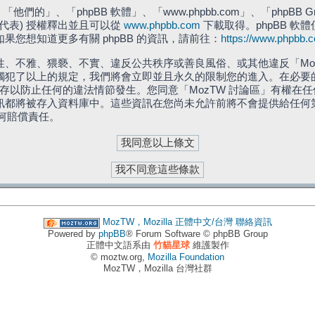
們的」、「phpBB 軟體」、「www.phpbb.com」、「phpBB G
」代表) 授權釋出並且可以從
www.phpbb.com
下載取得。phpBB 軟體
您想知道更多有關 phpBB 的資訊，請前往：
https://www.phpbb.
、不雅、猥褻、不實、違反公共秩序或善良風俗、或其他違反「Moz
犯了以上的規定，我們將會立即並且永久的限制您的進入。在必要的情況
儲存以防止任何的違法情節發生。您同意「MozTW 討論區」有權
訊都將被存入資料庫中。這些資訊在您尚未允許前將不會提供給任何
任何賠償責任。
MozTW，Mozilla 正體中文/台灣
聯絡資訊
Powered by
phpBB
® Forum Software © phpBB Group
正體中文語系由
竹貓星球
維護製作
© moztw.org,
Mozilla Foundation
MozTW，Mozilla 台灣社群