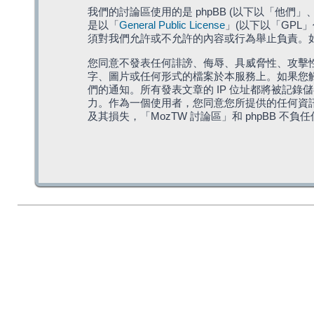
我們的討論區使用的是 phpBB (以下以「他們」、「他
是以「
General Public License
」(以下以「GPL
須對我們允許或不允許的內容或行為舉止負責。如果
您同意不發表任何誹謗、侮辱、具威脅性、攻擊性
字、圖片或任何形式的檔案於本服務上。如果您觸
們的通知。所有發表文章的 IP 位址都將被記錄
力。作為一個使用者，您同意您所提供的任何資
及其損失，「MozTW 討論區」和 phpBB 不負