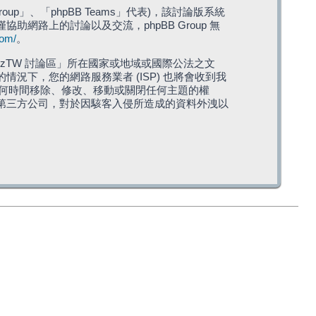
roup」、「phpBB Teams」代表)，該討論版系統
僅協助網路上的討論以及交流，phpBB Group 無
com/
。
TW 討論區」所在國家或地域或國際公法之文
下，您的網路服務業者 (ISP) 也將會收到我
在任何時間移除、修改、移動或關閉任何主題的權
第三方公司，對於因駭客入侵所造成的資料外洩以