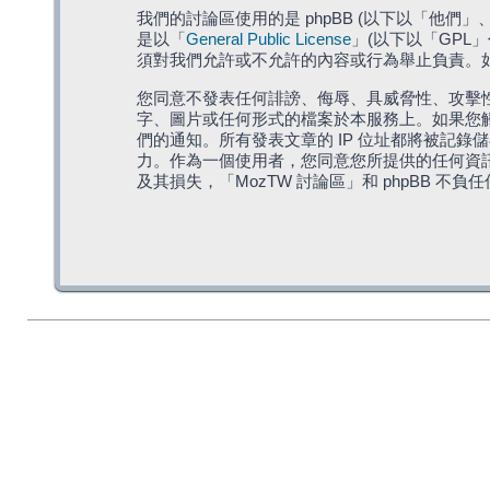
我們的討論區使用的是 phpBB (以下以「他們」、「他
是以「
General Public License
」(以下以「GPL
須對我們允許或不允許的內容或行為舉止負責。如果
您同意不發表任何誹謗、侮辱、具威脅性、攻擊性
字、圖片或任何形式的檔案於本服務上。如果您觸
們的通知。所有發表文章的 IP 位址都將被記錄
力。作為一個使用者，您同意您所提供的任何資
及其損失，「MozTW 討論區」和 phpBB 不負