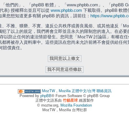
們的」、「phpBB 軟體」、「www.phpbb.com」、「phpBB G
」代表) 授權釋出並且可以從
www.phpbb.com
下載取得。phpBB 軟體
您想知道更多有關 phpBB 的資訊，請前往：
https://www.phpbb.
、不雅、猥褻、不實、違反公共秩序或善良風俗、或其他違反「Moz
犯了以上的規定，我們將會立即並且永久的限制您的進入。在必要的情況
儲存以防止任何的違法情節發生。您同意「MozTW 討論區」有權
訊都將被存入資料庫中。這些資訊在您尚未允許前將不會提供給任何
任何賠償責任。
MozTW，Mozilla 正體中文/台灣
聯絡資訊
Powered by
phpBB
® Forum Software © phpBB Group
正體中文語系由
竹貓星球
維護製作
© moztw.org,
Mozilla Foundation
MozTW，Mozilla 台灣社群