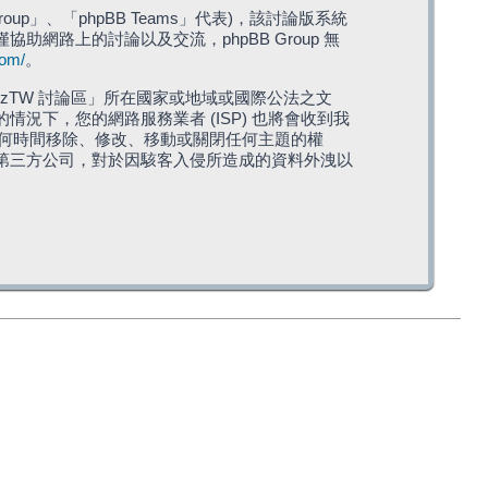
roup」、「phpBB Teams」代表)，該討論版系統
僅協助網路上的討論以及交流，phpBB Group 無
com/
。
TW 討論區」所在國家或地域或國際公法之文
下，您的網路服務業者 (ISP) 也將會收到我
在任何時間移除、修改、移動或關閉任何主題的權
第三方公司，對於因駭客入侵所造成的資料外洩以