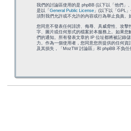
我們的討論區使用的是 phpBB (以下以「他們」、「他
是以「
General Public License
」(以下以「GPL
須對我們允許或不允許的內容或行為舉止負責。如果
您同意不發表任何誹謗、侮辱、具威脅性、攻擊性
字、圖片或任何形式的檔案於本服務上。如果您觸
們的通知。所有發表文章的 IP 位址都將被記錄
力。作為一個使用者，您同意您所提供的任何資
及其損失，「MozTW 討論區」和 phpBB 不負