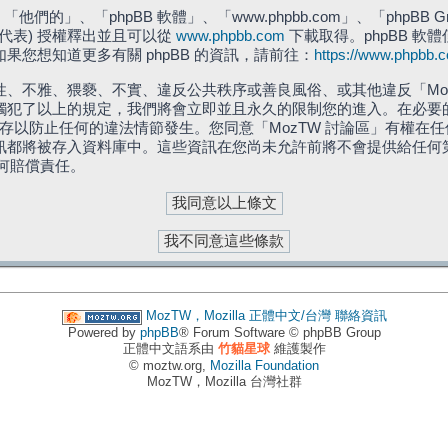
們的」、「phpBB 軟體」、「www.phpbb.com」、「phpBB G
」代表) 授權釋出並且可以從
www.phpbb.com
下載取得。phpBB 軟體
您想知道更多有關 phpBB 的資訊，請前往：
https://www.phpbb.
、不雅、猥褻、不實、違反公共秩序或善良風俗、或其他違反「Moz
犯了以上的規定，我們將會立即並且永久的限制您的進入。在必要的情況
儲存以防止任何的違法情節發生。您同意「MozTW 討論區」有權
訊都將被存入資料庫中。這些資訊在您尚未允許前將不會提供給任何
任何賠償責任。
MozTW，Mozilla 正體中文/台灣
聯絡資訊
Powered by
phpBB
® Forum Software © phpBB Group
正體中文語系由
竹貓星球
維護製作
© moztw.org,
Mozilla Foundation
MozTW，Mozilla 台灣社群