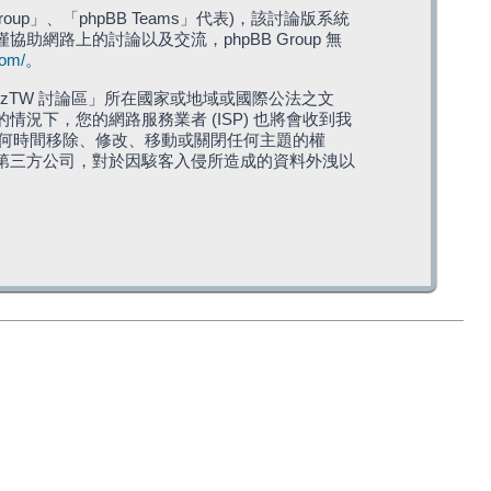
roup」、「phpBB Teams」代表)，該討論版系統
僅協助網路上的討論以及交流，phpBB Group 無
com/
。
TW 討論區」所在國家或地域或國際公法之文
下，您的網路服務業者 (ISP) 也將會收到我
在任何時間移除、修改、移動或關閉任何主題的權
第三方公司，對於因駭客入侵所造成的資料外洩以