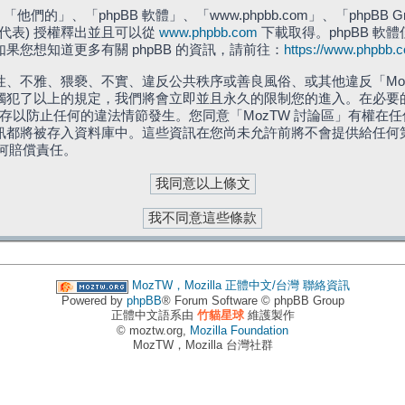
們的」、「phpBB 軟體」、「www.phpbb.com」、「phpBB G
」代表) 授權釋出並且可以從
www.phpbb.com
下載取得。phpBB 軟體
您想知道更多有關 phpBB 的資訊，請前往：
https://www.phpbb.
、不雅、猥褻、不實、違反公共秩序或善良風俗、或其他違反「Moz
犯了以上的規定，我們將會立即並且永久的限制您的進入。在必要的情況
儲存以防止任何的違法情節發生。您同意「MozTW 討論區」有權
訊都將被存入資料庫中。這些資訊在您尚未允許前將不會提供給任何
任何賠償責任。
MozTW，Mozilla 正體中文/台灣
聯絡資訊
Powered by
phpBB
® Forum Software © phpBB Group
正體中文語系由
竹貓星球
維護製作
© moztw.org,
Mozilla Foundation
MozTW，Mozilla 台灣社群