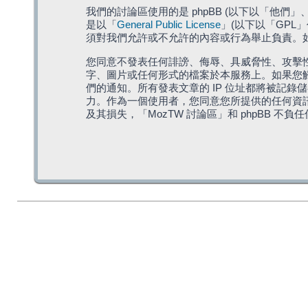
我們的討論區使用的是 phpBB (以下以「他們」、「他
是以「
General Public License
」(以下以「GPL
須對我們允許或不允許的內容或行為舉止負責。如果
您同意不發表任何誹謗、侮辱、具威脅性、攻擊性
字、圖片或任何形式的檔案於本服務上。如果您觸
們的通知。所有發表文章的 IP 位址都將被記錄
力。作為一個使用者，您同意您所提供的任何資
及其損失，「MozTW 討論區」和 phpBB 不負