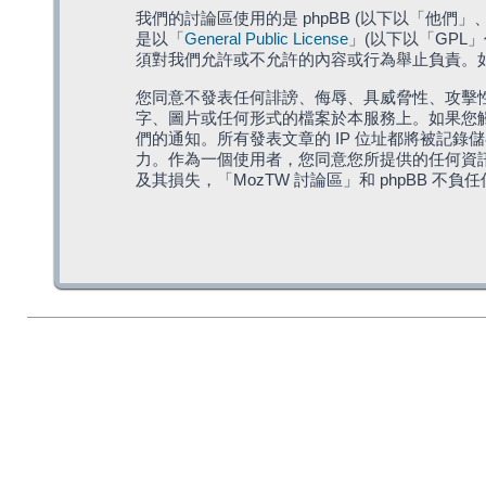
我們的討論區使用的是 phpBB (以下以「他們」、「他
是以「
General Public License
」(以下以「GPL
須對我們允許或不允許的內容或行為舉止負責。如果
您同意不發表任何誹謗、侮辱、具威脅性、攻擊性
字、圖片或任何形式的檔案於本服務上。如果您觸
們的通知。所有發表文章的 IP 位址都將被記錄
力。作為一個使用者，您同意您所提供的任何資
及其損失，「MozTW 討論區」和 phpBB 不負