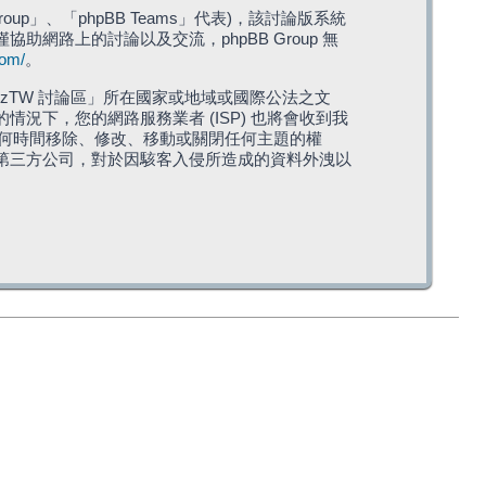
roup」、「phpBB Teams」代表)，該討論版系統
僅協助網路上的討論以及交流，phpBB Group 無
com/
。
TW 討論區」所在國家或地域或國際公法之文
下，您的網路服務業者 (ISP) 也將會收到我
在任何時間移除、修改、移動或關閉任何主題的權
第三方公司，對於因駭客入侵所造成的資料外洩以