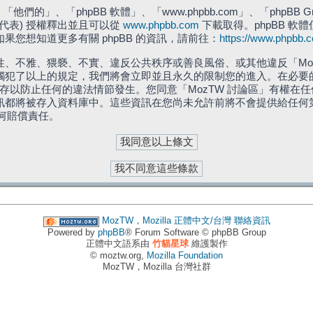
們的」、「phpBB 軟體」、「www.phpbb.com」、「phpBB G
」代表) 授權釋出並且可以從
www.phpbb.com
下載取得。phpBB 軟體
您想知道更多有關 phpBB 的資訊，請前往：
https://www.phpbb.
、不雅、猥褻、不實、違反公共秩序或善良風俗、或其他違反「Moz
犯了以上的規定，我們將會立即並且永久的限制您的進入。在必要的情況
儲存以防止任何的違法情節發生。您同意「MozTW 討論區」有權
訊都將被存入資料庫中。這些資訊在您尚未允許前將不會提供給任何
任何賠償責任。
MozTW，Mozilla 正體中文/台灣
聯絡資訊
Powered by
phpBB
® Forum Software © phpBB Group
正體中文語系由
竹貓星球
維護製作
© moztw.org,
Mozilla Foundation
MozTW，Mozilla 台灣社群