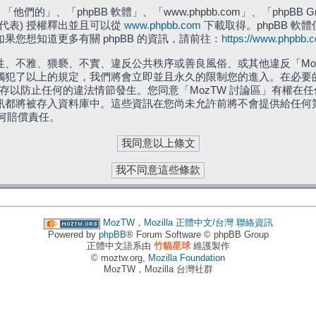
們的」、「phpBB 軟體」、「www.phpbb.com」、「phpBB G
」代表) 授權釋出並且可以從
www.phpbb.com
下載取得。phpBB 軟體
您想知道更多有關 phpBB 的資訊，請前往：
https://www.phpbb.
、不雅、猥褻、不實、違反公共秩序或善良風俗、或其他違反「Moz
犯了以上的規定，我們將會立即並且永久的限制您的進入。在必要的情況
儲存以防止任何的違法情節發生。您同意「MozTW 討論區」有權
訊都將被存入資料庫中。這些資訊在您尚未允許前將不會提供給任何
任何賠償責任。
MozTW，Mozilla 正體中文/台灣
聯絡資訊
Powered by
phpBB
® Forum Software © phpBB Group
正體中文語系由
竹貓星球
維護製作
© moztw.org,
Mozilla Foundation
MozTW，Mozilla 台灣社群