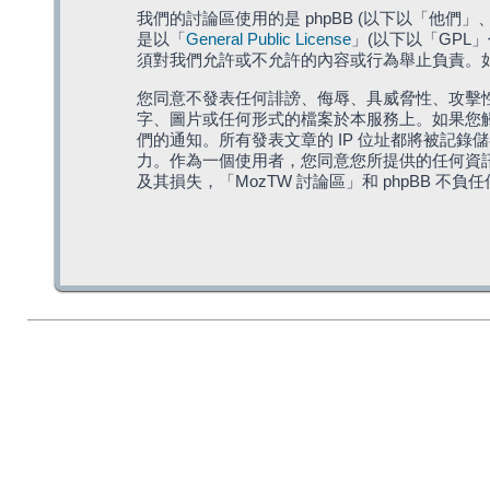
我們的討論區使用的是 phpBB (以下以「他們」、「他
是以「
General Public License
」(以下以「GPL
須對我們允許或不允許的內容或行為舉止負責。如果
您同意不發表任何誹謗、侮辱、具威脅性、攻擊性
字、圖片或任何形式的檔案於本服務上。如果您觸
們的通知。所有發表文章的 IP 位址都將被記錄
力。作為一個使用者，您同意您所提供的任何資
及其損失，「MozTW 討論區」和 phpBB 不負