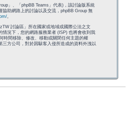
roup」、「phpBB Teams」代表)，該討論版系統
僅協助網路上的討論以及交流，phpBB Group 無
com/
。
TW 討論區」所在國家或地域或國際公法之文
下，您的網路服務業者 (ISP) 也將會收到我
在任何時間移除、修改、移動或關閉任何主題的權
第三方公司，對於因駭客入侵所造成的資料外洩以