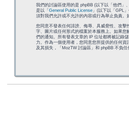
我們的討論區使用的是 phpBB (以下以「他們」、「他
是以「
General Public License
」(以下以「GPL
須對我們允許或不允許的內容或行為舉止負責。如果
您同意不發表任何誹謗、侮辱、具威脅性、攻擊性
字、圖片或任何形式的檔案於本服務上。如果您觸
們的通知。所有發表文章的 IP 位址都將被記錄
力。作為一個使用者，您同意您所提供的任何資
及其損失，「MozTW 討論區」和 phpBB 不負