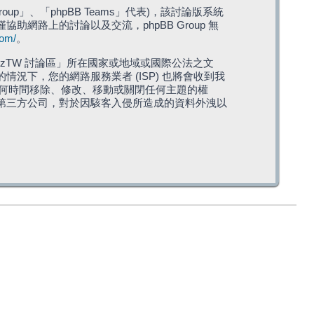
roup」、「phpBB Teams」代表)，該討論版系統
僅協助網路上的討論以及交流，phpBB Group 無
com/
。
TW 討論區」所在國家或地域或國際公法之文
下，您的網路服務業者 (ISP) 也將會收到我
在任何時間移除、修改、移動或關閉任何主題的權
第三方公司，對於因駭客入侵所造成的資料外洩以