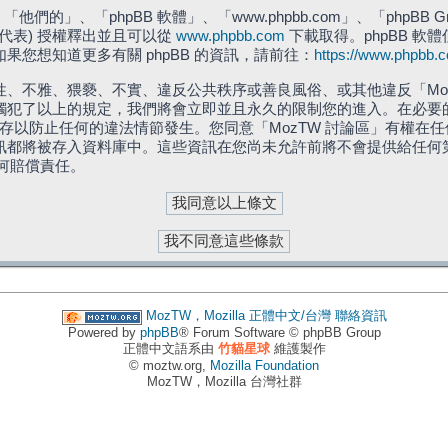
們的」、「phpBB 軟體」、「www.phpbb.com」、「phpBB G
」代表) 授權釋出並且可以從
www.phpbb.com
下載取得。phpBB 軟體
您想知道更多有關 phpBB 的資訊，請前往：
https://www.phpbb.
、不雅、猥褻、不實、違反公共秩序或善良風俗、或其他違反「Moz
犯了以上的規定，我們將會立即並且永久的限制您的進入。在必要的情況
儲存以防止任何的違法情節發生。您同意「MozTW 討論區」有權
訊都將被存入資料庫中。這些資訊在您尚未允許前將不會提供給任何
任何賠償責任。
MozTW，Mozilla 正體中文/台灣
聯絡資訊
Powered by
phpBB
® Forum Software © phpBB Group
正體中文語系由
竹貓星球
維護製作
© moztw.org,
Mozilla Foundation
MozTW，Mozilla 台灣社群