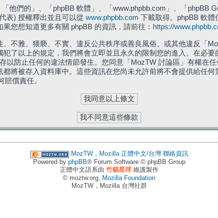
們的」、「phpBB 軟體」、「www.phpbb.com」、「phpBB G
」代表) 授權釋出並且可以從
www.phpbb.com
下載取得。phpBB 軟體
您想知道更多有關 phpBB 的資訊，請前往：
https://www.phpbb.
、不雅、猥褻、不實、違反公共秩序或善良風俗、或其他違反「Moz
犯了以上的規定，我們將會立即並且永久的限制您的進入。在必要的情況
儲存以防止任何的違法情節發生。您同意「MozTW 討論區」有權
訊都將被存入資料庫中。這些資訊在您尚未允許前將不會提供給任何
任何賠償責任。
MozTW，Mozilla 正體中文/台灣
聯絡資訊
Powered by
phpBB
® Forum Software © phpBB Group
正體中文語系由
竹貓星球
維護製作
© moztw.org,
Mozilla Foundation
MozTW，Mozilla 台灣社群