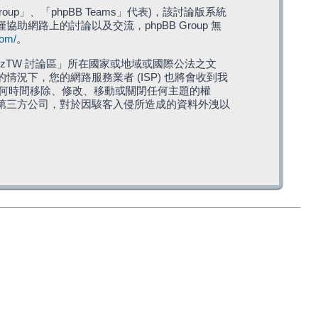
roup」、「phpBB Teams」代表)，該討論版系統
僅協助網路上的討論以及交流，phpBB Group 無
com/
。
TW 討論區」所在國家或地域或國際公法之文
下，您的網路服務業者 (ISP) 也將會收到我
在任何時間移除、修改、移動或關閉任何主題的權
第三方公司，對於因駭客入侵所造成的資料外洩以