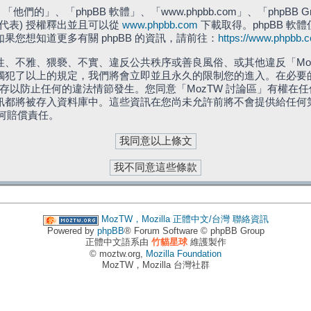
們的」、「phpBB 軟體」、「www.phpbb.com」、「phpBB G
」代表) 授權釋出並且可以從
www.phpbb.com
下載取得。phpBB 軟體
您想知道更多有關 phpBB 的資訊，請前往：
https://www.phpbb.
、不雅、猥褻、不實、違反公共秩序或善良風俗、或其他違反「Moz
犯了以上的規定，我們將會立即並且永久的限制您的進入。在必要的情況
儲存以防止任何的違法情節發生。您同意「MozTW 討論區」有權
訊都將被存入資料庫中。這些資訊在您尚未允許前將不會提供給任何
任何賠償責任。
MozTW，Mozilla 正體中文/台灣
聯絡資訊
Powered by
phpBB
® Forum Software © phpBB Group
正體中文語系由
竹貓星球
維護製作
© moztw.org,
Mozilla Foundation
MozTW，Mozilla 台灣社群