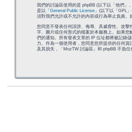
我們的討論區使用的是 phpBB (以下以「他們」、「他
是以「
General Public License
」(以下以「GPL
須對我們允許或不允許的內容或行為舉止負責。如果
您同意不發表任何誹謗、侮辱、具威脅性、攻擊性
字、圖片或任何形式的檔案於本服務上。如果您觸
們的通知。所有發表文章的 IP 位址都將被記錄
力。作為一個使用者，您同意您所提供的任何資
及其損失，「MozTW 討論區」和 phpBB 不負