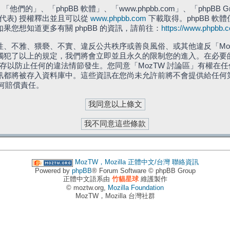
們的」、「phpBB 軟體」、「www.phpbb.com」、「phpBB G
」代表) 授權釋出並且可以從
www.phpbb.com
下載取得。phpBB 軟體
您想知道更多有關 phpBB 的資訊，請前往：
https://www.phpbb.
、不雅、猥褻、不實、違反公共秩序或善良風俗、或其他違反「Moz
犯了以上的規定，我們將會立即並且永久的限制您的進入。在必要的情況
儲存以防止任何的違法情節發生。您同意「MozTW 討論區」有權
訊都將被存入資料庫中。這些資訊在您尚未允許前將不會提供給任何
任何賠償責任。
MozTW，Mozilla 正體中文/台灣
聯絡資訊
Powered by
phpBB
® Forum Software © phpBB Group
正體中文語系由
竹貓星球
維護製作
© moztw.org,
Mozilla Foundation
MozTW，Mozilla 台灣社群