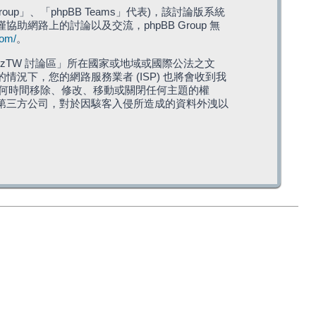
roup」、「phpBB Teams」代表)，該討論版系統
僅協助網路上的討論以及交流，phpBB Group 無
com/
。
TW 討論區」所在國家或地域或國際公法之文
下，您的網路服務業者 (ISP) 也將會收到我
在任何時間移除、修改、移動或關閉任何主題的權
第三方公司，對於因駭客入侵所造成的資料外洩以