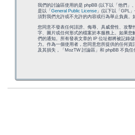
我們的討論區使用的是 phpBB (以下以「他們」、「他
是以「
General Public License
」(以下以「GPL
須對我們允許或不允許的內容或行為舉止負責。如果
您同意不發表任何誹謗、侮辱、具威脅性、攻擊性
字、圖片或任何形式的檔案於本服務上。如果您觸
們的通知。所有發表文章的 IP 位址都將被記錄
力。作為一個使用者，您同意您所提供的任何資
及其損失，「MozTW 討論區」和 phpBB 不負