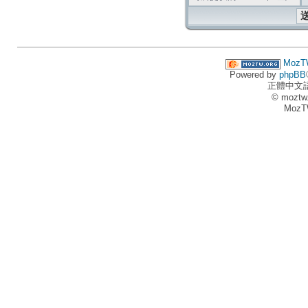
MozT
Powered by
phpBB
正體中文
© moztw
MozT