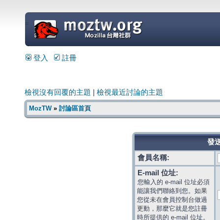
=
登入
註冊
檢視沒有回覆的主題
|
檢視最近討論的主題
MozTW
»
討論區首頁
發送
會員名稱:
E-mail 位址:
您輸入的 e-mail 位址必須
能讓我們聯絡到您。如果
您從未在會員控制台做過
更動，那麼它就是您註冊
時所提供的 e-mail 位址。