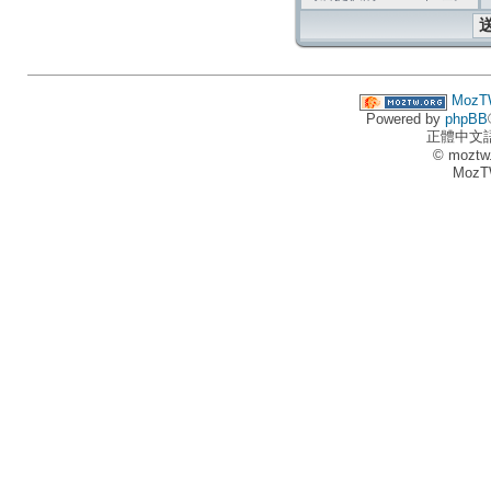
MozT
Powered by
phpBB
正體中文
© moztw
MozT