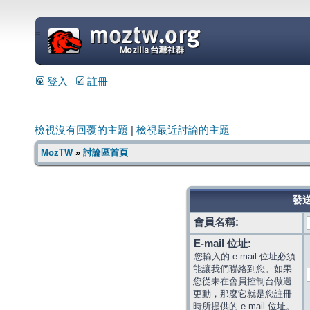
=
登入
註冊
檢視沒有回覆的主題
|
檢視最近討論的主題
MozTW
»
討論區首頁
發送
會員名稱:
E-mail 位址:
您輸入的 e-mail 位址必須
能讓我們聯絡到您。如果
您從未在會員控制台做過
更動，那麼它就是您註冊
時所提供的 e-mail 位址。