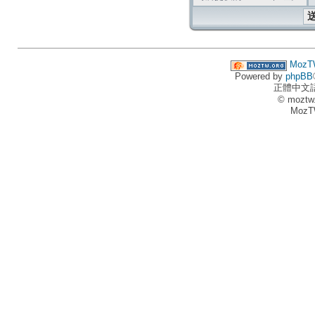
MozT
Powered by
phpBB
正體中文
© moztw
MozT