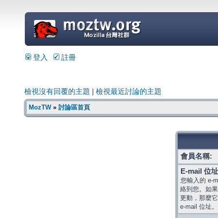
=
登入
註冊
檢視沒有回覆的主題
|
檢視最近討論的主題
MozTW
»
討論區首頁
會員名稱:
E-mail 位址
您輸入的 e-
絡到您。如果
更動，那麼它
e-mail 位址。