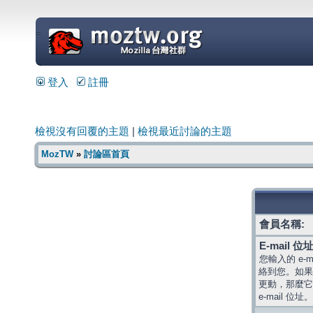
=
登入
註冊
檢視沒有回覆的主題
|
檢視最近討論的主題
MozTW
»
討論區首頁
會員名稱:
E-mail 位址
您輸入的 e-
絡到您。如果
更動，那麼它
e-mail 位址。