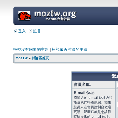
=
登入
註冊
檢視沒有回覆的主題
|
檢視最近討論的主題
MozTW
»
討論區首頁
發送
會員名稱:
E-mail 位址:
您輸入的 e-mail 位址必須
能讓我們聯絡到您。如果
您從未在會員控制台做過
更動，那麼它就是您註冊
時所提供的 e-mail 位址。