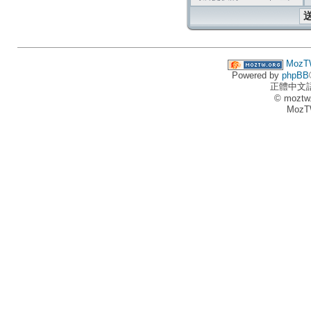
MozT
Powered by
phpBB
正體中文
© moztw
MozT