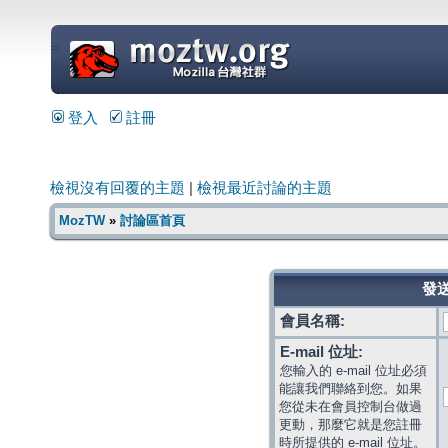
=
登入
註冊
檢視沒有回覆的主題
|
檢視最近討論的主題
MozTW
»
討論區首頁
發送
會員名稱:
E-mail 位址:
您輸入的 e-mail 位址必須
能讓我們聯絡到您。如果
您從未在會員控制台做過
更動，那麼它就是您註冊
時所提供的 e-mail 位址。