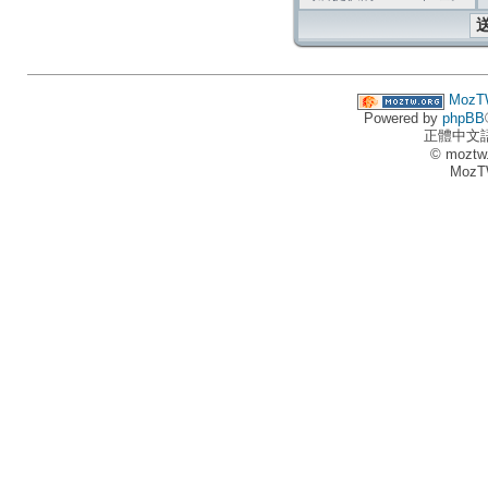
MozT
Powered by
phpBB
正體中文
© moztw
MozT