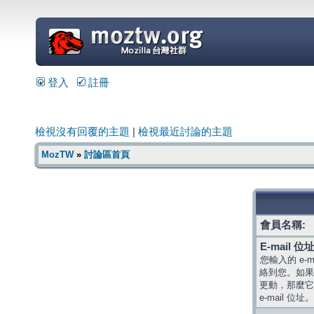
=
登入
註冊
檢視沒有回覆的主題
|
檢視最近討論的主題
MozTW
»
討論區首頁
會員名稱:
E-mail 位址
您輸入的 e-
絡到您。如果
更動，那麼它
e-mail 位址。