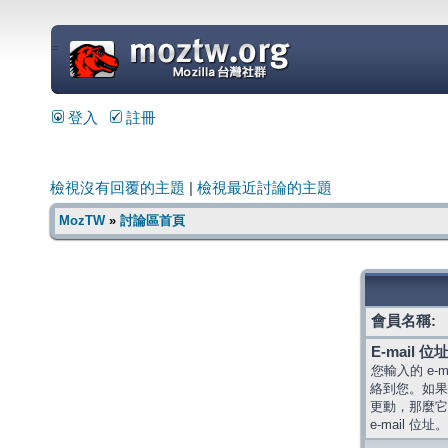
=
登入
註冊
檢視沒有回覆的主題
|
檢視最近討論的主題
MozTW
»
討論區首頁
會員名稱:
E-mail 位址
您輸入的 e-
絡到您。如果
更動，那麼它
e-mail 位址。