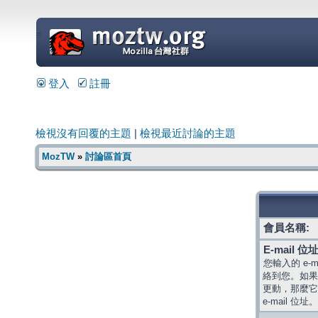
=
登入
註冊
檢視沒有回覆的主題
|
檢視最近討論的主題
MozTW
»
討論區首頁
會員名稱:
E-mail 位址
您輸入的 e-
絡到您。如果
更動，那麼它
e-mail 位址。