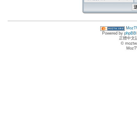
MozT
Powered by
phpBB
正體中文
© moztw
MozT