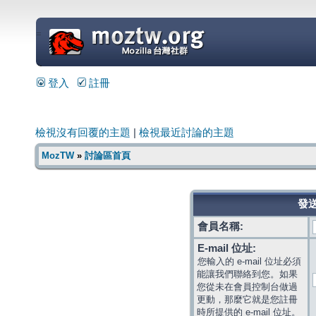
=
登入
註冊
檢視沒有回覆的主題
|
檢視最近討論的主題
MozTW
»
討論區首頁
發送
會員名稱:
E-mail 位址:
您輸入的 e-mail 位址必須
能讓我們聯絡到您。如果
您從未在會員控制台做過
更動，那麼它就是您註冊
時所提供的 e-mail 位址。