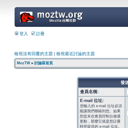
=
登入
註冊
檢視沒有回覆的主題
|
檢視最近討論的主題
MozTW
»
討論區首頁
發送
會員名稱:
E-mail 位址:
您輸入的 e-mail 位址必須
能讓我們聯絡到您。如果
您從未在會員控制台做過
更動，那麼它就是您註冊
時所提供的 e-mail 位址。