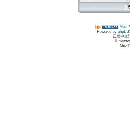
MozT
Powered by
phpBB
正體中文
© moztw
MozT