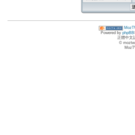
MozT
Powered by
phpBB
正體中文
© moztw
MozT