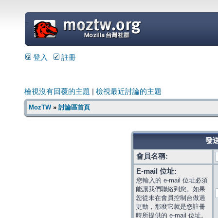
=
登入
註冊
檢視沒有回覆的主題
|
檢視最近討論的主題
MozTW
»
討論區首頁
發送
會員名稱:
E-mail 位址:
您輸入的 e-mail 位址必須
能讓我們聯絡到您。如果
您從未在會員控制台做過
更動，那麼它就是您註冊
時所提供的 e-mail 位址。