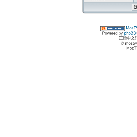
MozT
Powered by
phpBB
正體中文
© moztw
MozT