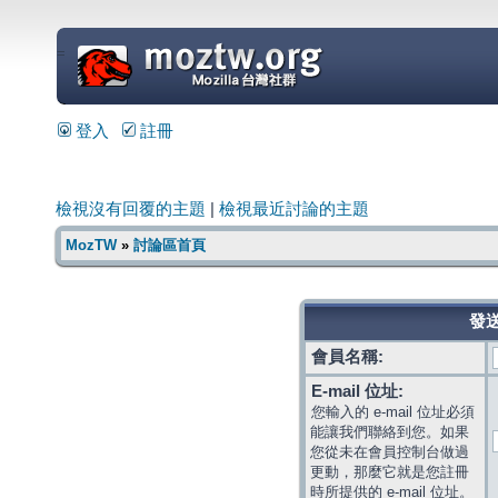
=
登入
註冊
檢視沒有回覆的主題
|
檢視最近討論的主題
MozTW
»
討論區首頁
發送
會員名稱:
E-mail 位址:
您輸入的 e-mail 位址必須
能讓我們聯絡到您。如果
您從未在會員控制台做過
更動，那麼它就是您註冊
時所提供的 e-mail 位址。