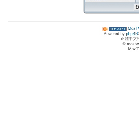
MozT
Powered by
phpBB
正體中文
© moztw
MozT