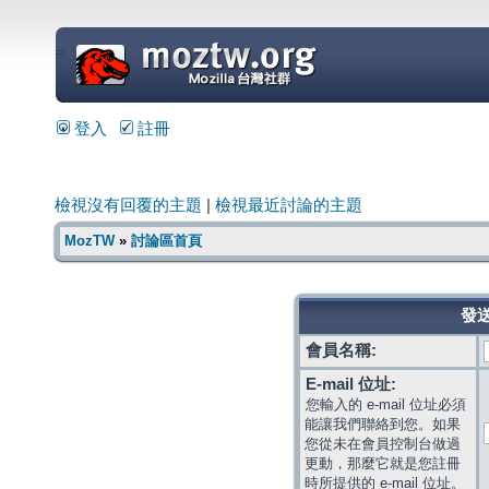
=
登入
註冊
檢視沒有回覆的主題
|
檢視最近討論的主題
MozTW
»
討論區首頁
發送
會員名稱:
E-mail 位址:
您輸入的 e-mail 位址必須
能讓我們聯絡到您。如果
您從未在會員控制台做過
更動，那麼它就是您註冊
時所提供的 e-mail 位址。