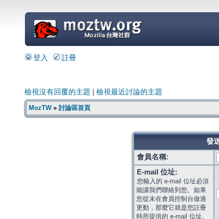
=
登入
註冊
檢視沒有回覆的主題
|
檢視最近討論的主題
MozTW
»
討論區首頁
發送
會員名稱:
E-mail 位址:
您輸入的 e-mail 位址必須
能讓我們聯絡到您。如果
您從未在會員控制台做過
更動，那麼它就是您註冊
時所提供的 e-mail 位址。