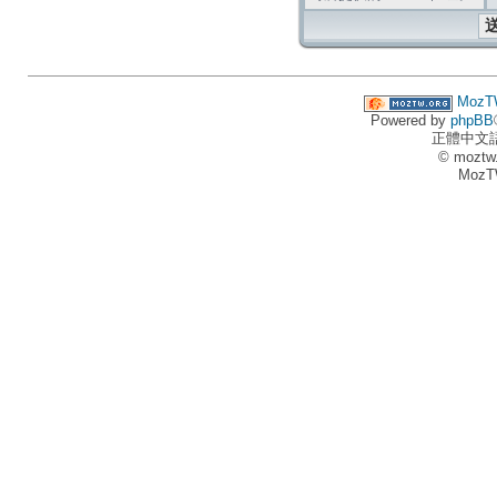
MozT
Powered by
phpBB
正體中文
© moztw
MozT