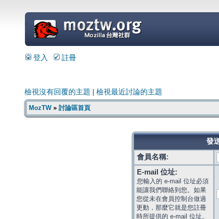
=
登入
註冊
檢視沒有回覆的主題
|
檢視最近討論的主題
MozTW
»
討論區首頁
發送
會員名稱:
E-mail 位址:
您輸入的 e-mail 位址必須
能讓我們聯絡到您。如果
您從未在會員控制台做過
更動，那麼它就是您註冊
時所提供的 e-mail 位址。