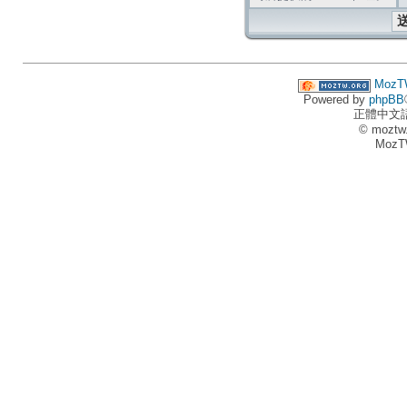
MozT
Powered by
phpBB
正體中文
© moztw
MozT