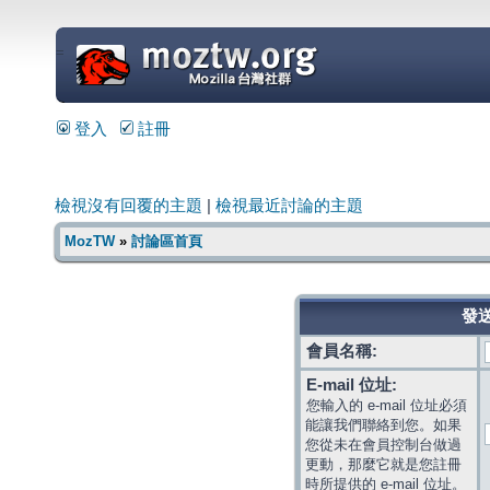
=
登入
註冊
檢視沒有回覆的主題
|
檢視最近討論的主題
MozTW
»
討論區首頁
發送
會員名稱:
E-mail 位址:
您輸入的 e-mail 位址必須
能讓我們聯絡到您。如果
您從未在會員控制台做過
更動，那麼它就是您註冊
時所提供的 e-mail 位址。