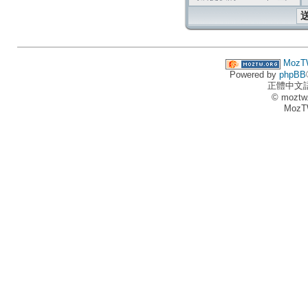
MozT
Powered by
phpBB
正體中文
© moztw
MozT