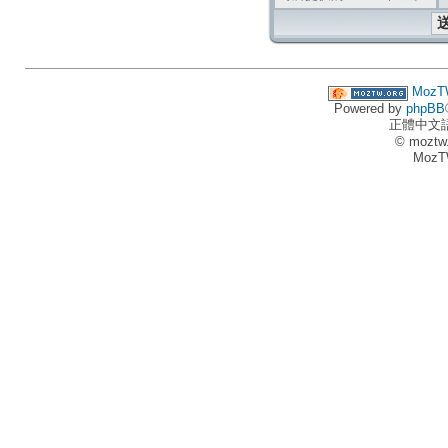
MozT
Powered by
phpBB
正體中文
© moztw
MozT