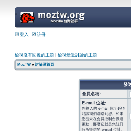
=
登入
註冊
檢視沒有回覆的主題
|
檢視最近討論的主題
MozTW
»
討論區首頁
發送
會員名稱:
E-mail 位址:
您輸入的 e-mail 位址必須
能讓我們聯絡到您。如果
您從未在會員控制台做過
更動，那麼它就是您註冊
時所提供的 e-mail 位址。