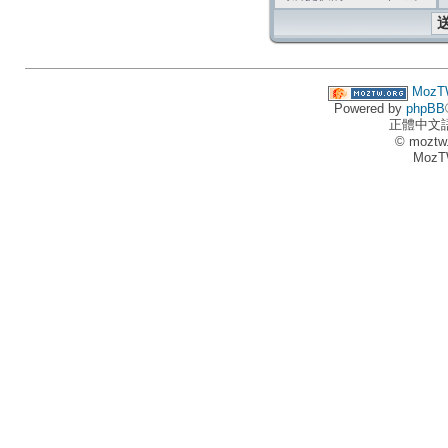
MozT
Powered by
phpBB
正體中文
© moztw
MozT