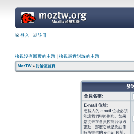
=
登入
註冊
檢視沒有回覆的主題
|
檢視最近討論的主題
MozTW
»
討論區首頁
發送
會員名稱:
E-mail 位址:
您輸入的 e-mail 位址必須
能讓我們聯絡到您。如果
您從未在會員控制台做過
更動，那麼它就是您註冊
時所提供的 e-mail 位址。